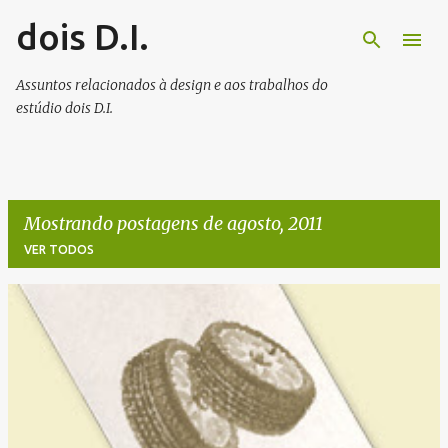
dois D.I.
Pular para o conteúdo principal
Assuntos relacionados à design e aos trabalhos do
estúdio dois D.I.
Mostrando postagens de agosto, 2011
VER TODOS
P
o
s
t
a