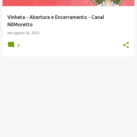
g
e
Vinheta - Abertura e Encerramento - Canal
n
NilMoretto
s
em
agosto 16, 2012
0