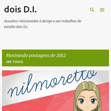
dois D.I.
Pular para o conteúdo principal
Assuntos relacionados à design e aos trabalhos do
estúdio dois D.I.
Mostrando postagens de 2012
VER TODOS
P
o
s
t
a