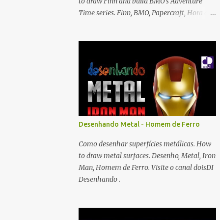
to draw Finn and build BMO's Adventure
Time series. Finn, BMO, Papercraft, Hora de
Aventura, Adventure Time
Desenhando Metal - Homem de Ferro
Como desenhar superfícies metálicas. How
to draw metal surfaces. Desenho, Metal, Iron
Man, Homem de Ferro. Visite o canal doisDI
Desenhando .