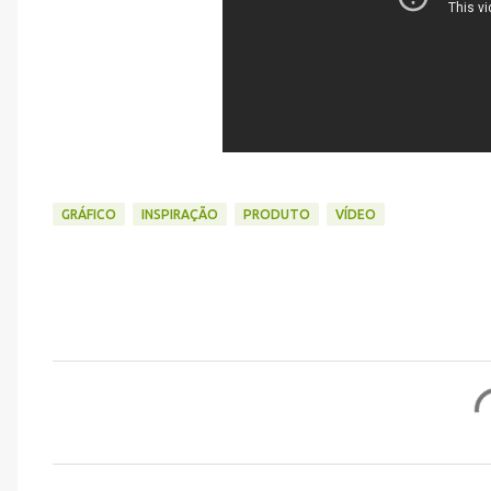
GRÁFICO
INSPIRAÇÃO
PRODUTO
VÍDEO
C
o
m
e