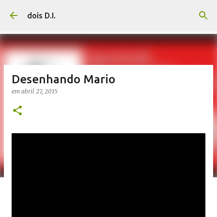
Pular para o conteúdo principal
dois D.I.
Desenhando Mario
em
abril 27, 2015