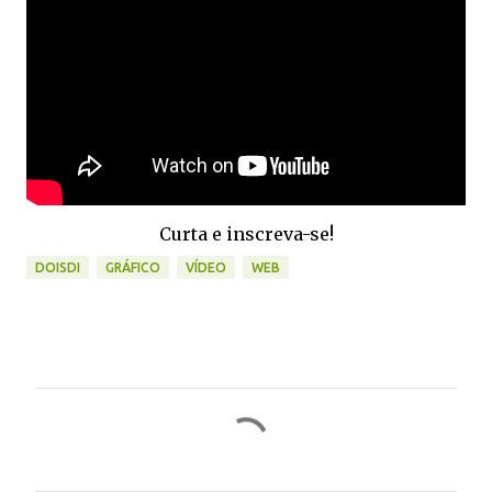
Curta e inscreva-se!
DOISDI
GRÁFICO
VÍDEO
WEB
C
o
m